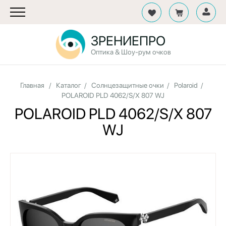
ЗРЕНИЕПРО
Оптика & Шоу-рум очков
Главная
/
Каталог
/
Солнцезащитные очки
/
Polaroid
/
POLAROID PLD 4062/S/X 807 WJ
POLAROID PLD 4062/S/X 807
WJ