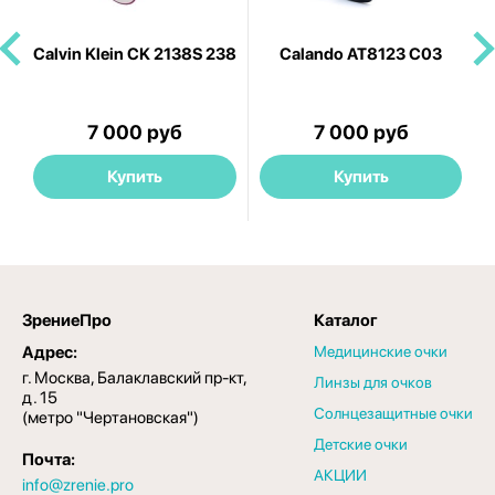
Calvin Klein CK 2138S 238
Calando AT8123 C03
C
7 000 руб
7 000 руб
Купить
Купить
ЗрениеПро
Каталог
Адрес:
Медицинские очки
г. Москва, Балаклавский пр-кт,
Линзы для очков
д. 15
Солнцезащитные очки
(метро "Чертановская")
Детские очки
Почта:
АКЦИИ
info@zrenie.pro