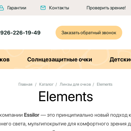
Гарантии
Контакты
Проверить зрение!
 926-226-19-49
Заказать обратный звонок
ков
Солнцезащитные очки
Детски
Главная
/
Каталог
/
Линзы для очков
/
Elements
Elements
 компании
Essilor
— это принципиально новый подход к
синего света, мультипокрытие для комфортного зрения