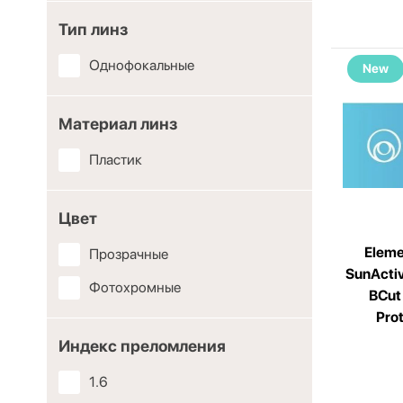
Тип линз
Однофокальные
New
Материал линз
Пластик
Цвет
Eleme
Прозрачные
SunActi
Фотохромные
BCut
Pro
Индекс преломления
1.6