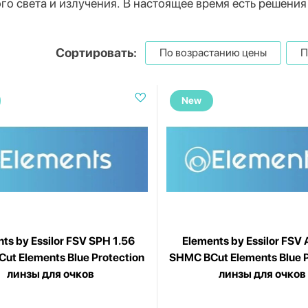
го света и излучения. В настоящее время есть решения 2
Сортировать:
По возрастанию цены
П
New
ts by Essilor FSV SPH 1.56
Elements by Essilor FSV 
ut Elements Blue Protection
SHMC BCut Elements Blue P
линзы для очков
линзы для очков