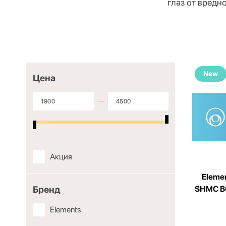
глаз от вредно
New
Цена
Акция
Elemen
Бренд
SHMC BC
Elements