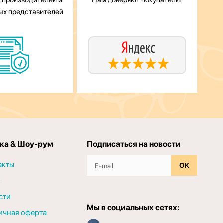
 производителей и
Нам доверяют покупатели!
ых представителей
ка & Шоу-рум
Подписаться на новости
акты
ОК
с
сти
Мы в социальных сетях:
ичная оферта