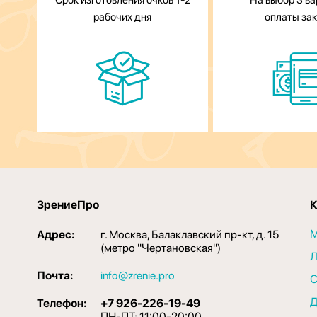
Срок изготовления очков 1-2
На выбор 3 в
рабочих дня
оплаты за
ЗрениеПро
К
М
Адрес:
г. Москва, Балаклавский пр-кт, д. 15
(метро "Чертановская")
Л
Почта:
info@zrenie.pro
С
Д
Телефон:
+7 926-226-19-49
ПН-ПТ: 11:00-20:00