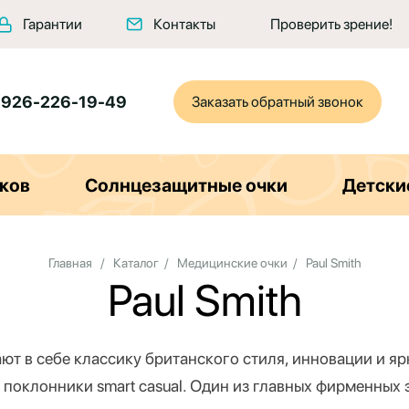
Гарантии
Контакты
Проверить зрение!
 926-226-19-49
Заказать обратный звонок
ков
Солнцезащитные очки
Детски
Главная
/
Каталог
/
Медицинские очки
/
Paul Smith
Paul Smith
ают в себе классику британского стиля, инновации и я
т поклонники smart casual. Один из главных фирменных 