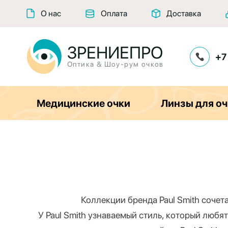
О нас
Оплата
Доставка
ЗРЕНИЕПРО
+7
Оптика & Шоу-рум очков
Медицинские очки
Линзы для оч
Коллекции бренда Paul Smith сочет
У Paul Smith узнаваемый стиль, который любя