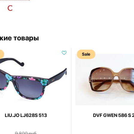
жие товары
Sale
LIU.JO LJ628S 513
DVF GWEN 586 S 
9 800 руб