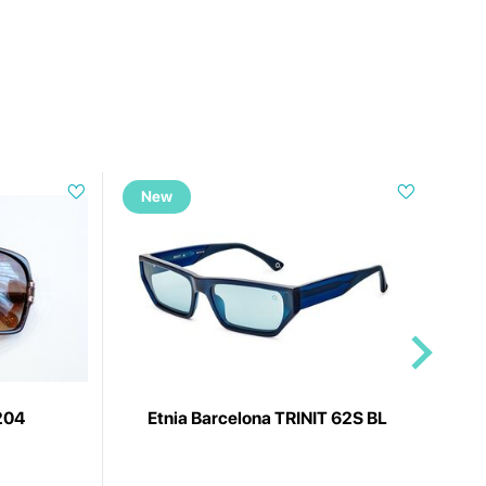
New
Sa
204
Etnia Barcelona TRINIT 62S BL
Nat