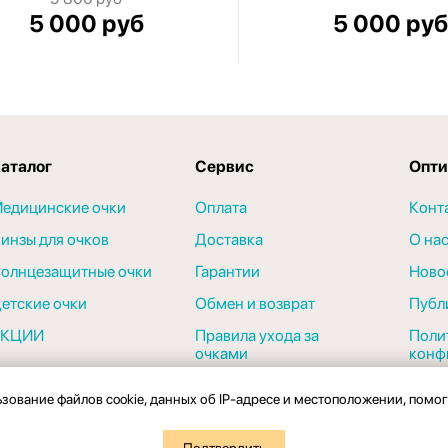
5 000 руб
5 000 руб
аталог
Сервис
Опти
едицинские очки
Оплата
Конт
инзы для очков
Доставка
О на
олнцезащитные очки
Гарантии
Ново
етские очки
Обмен и возврат
Публ
АКЦИИ
Правила ухода за
Поли
очками
конф
ьзование файлов cookie, данных об IP-адресе и местоположении, помо