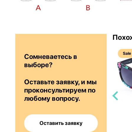
Похо
Sale
Sale
Сомневаетесь в
выборе?
Оставьте заявку, и мы
проконсультируем по
любому вопросу.
238
ROCCO by Rodenstock RR 309 H
Оставить заявку