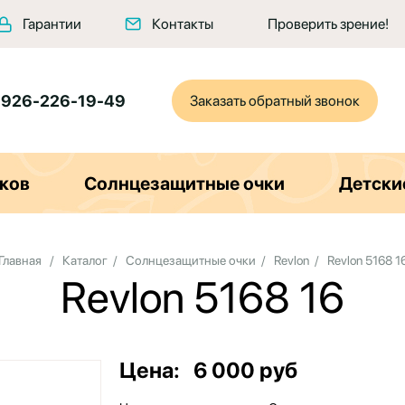
Гарантии
Контакты
Проверить зрение!
 926-226-19-49
Заказать обратный звонок
ков
Солнцезащитные очки
Детски
Главная
/
Каталог
/
Солнцезащитные очки
/
Revlon
/
Revlon 5168 1
Revlon 5168 16
Цена:
6 000 руб