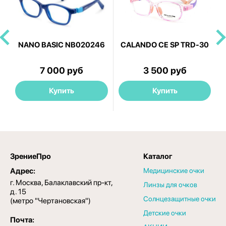
NANO BASIC NB020246
CALANDO CE SP TRD-30
7 000 руб
3 500 руб
Купить
Купить
ЗрениеПро
Каталог
Адрес:
Медицинские очки
г. Москва, Балаклавский пр-кт,
Линзы для очков
д. 15
Солнцезащитные очки
(метро "Чертановская")
Детские очки
Почта: