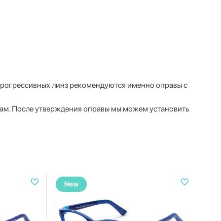
 прогрессивных линз рекомендуются именно оправы с
вам. После утверждения оправы мы можем установить
New
N