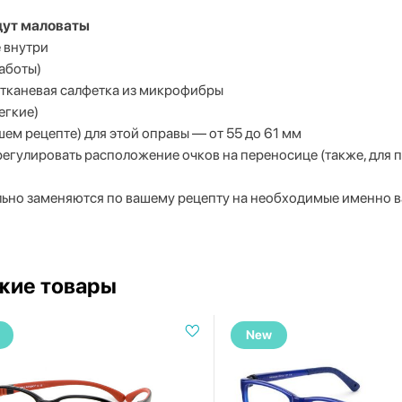
удут маловаты
е внутри
аботы)
 тканевая салфетка из микрофибры
егкие)
ем рецепте) для этой оправы — от 55 до 61 мм
дрегулировать расположение очков на переносице (также, для
льно заменяются по вашему рецепту на необходимые именно 
жие товары
New