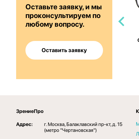
Оставьте заявку, и мы
проконсультируем по
любому вопросу.
C
CALANDO CE SP TRD-24
Оставить заявку
3 500 руб
ЗрениеПро
К
М
Адрес:
г. Москва, Балаклавский пр-кт, д. 15
(метро "Чертановская")
Л