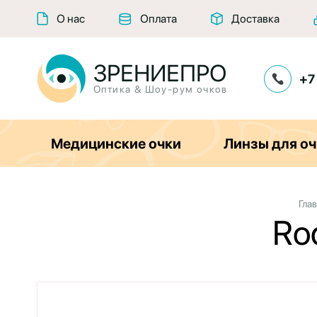
О нас
Оплата
Доставка
ЗРЕНИЕПРО
+7
Оптика & Шоу-рум очков
Медицинские очки
Линзы для оч
Гла
Ro