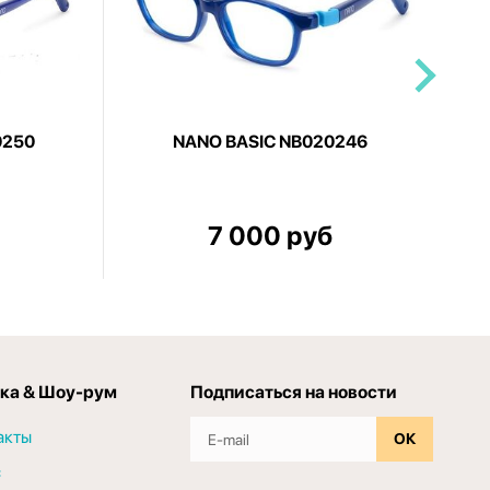
0250
NANO BASIC NB020246
7 000 руб
ка & Шоу-рум
Подписаться на новости
акты
ОК
с