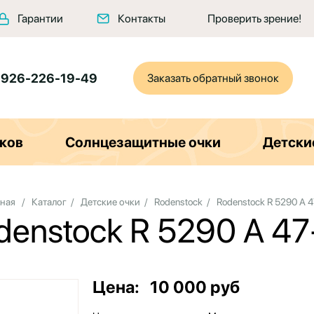
Гарантии
Контакты
Проверить зрение!
 926-226-19-49
Заказать обратный звонок
ков
Солнцезащитные очки
Детски
вная
/
Каталог
/
Детские очки
/
Rodenstock
/
Rodenstock R 5290 A 4
denstock R 5290 A 47
Цена:
10 000 руб