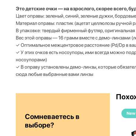
Это детские очки — на взрослого, скорее всего, б
Цвет оправы:
зеленый, синий, зеленые дужки, бордовы
Материал оправы: пластик (ацетат целлюлозы ручной р
В упаковке: твердый фирменный футляр, оригинальная
Вес этой оправы —
16
грамм вместе с демо-линзами (л
✓ Оптимальное межцентровое расстояние (Pd/Dp в ваш
✓ У этих очков есть носоупоры, ими всегда можно по
носоупорами)
✓ В оправу установлены демо-линзы, которые обязате
сюда любые выбранные вами линзы
Похо
New
New
Сомневаетесь в
выборе?