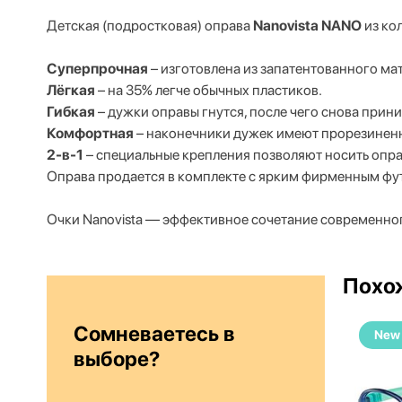
Детская (подростковая) оправа
Nanovista NANO
из ко
Суперпрочная
– изготовлена из запатентованного мат
Лёгкая
– на 35% легче обычных пластиков.
Гибкая
– дужки оправы гнутся, после чего снова при
Комфортная
– наконечники дужек имеют прорезиненно
2-в-1
– специальные крепления позволяют носить опр
Оправа продается в комплекте с ярким фирменным фут
Очки Nanovista — эффективное сочетание современног
Похо
Сомневаетесь в
New
New
выборе?