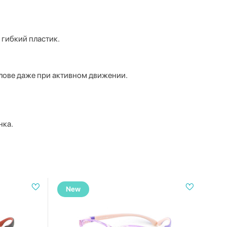
 гибкий пластик.
олове даже при активном движении.
нка.
New
N