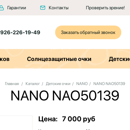
Гарантии
Контакты
Проверить зрение!
 926-226-19-49
Заказать обратный звонок
ков
Солнцезащитные очки
Детски
Главная
/
Каталог
/
Детские очки
/
NANO
/
NANO NAO50139
NANO NAO50139
Цена:
7 000 руб