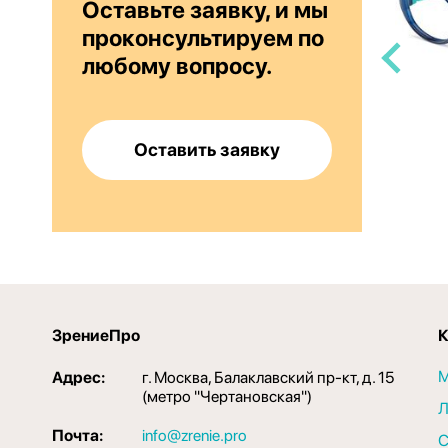
Оставьте заявку, и мы
проконсультируем по
любому вопросу.
30
NANO BASIC NB040250
Оставить заявку
7 000 руб
ЗрениеПро
К
М
Адрес:
г. Москва, Балаклавский пр-кт, д. 15
(метро "Чертановская")
Л
Почта:
info@zrenie.pro
С