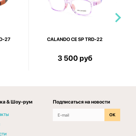
D-27
CALANDO CE SP TRD-22
3 500 руб
ка & Шоу-рум
Подписаться на новости
акты
ОК
с
сти