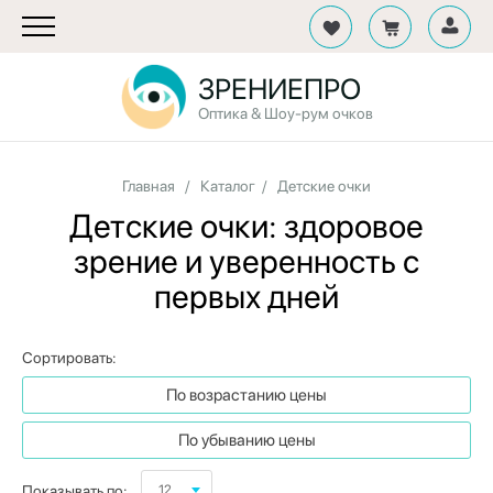
ЗРЕНИЕПРО
Оптика & Шоу-рум очков
Главная
/
Каталог
/
Детские очки
Детские очки: здоровое
зрение и уверенность с
первых дней
Сортировать:
По возрастанию цены
По убыванию цены
Показывать по:
12