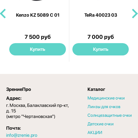
Kenzo KZ 5089 C 01
TeRa 40023 03
C
7 500 руб
7 000 руб
Купить
Купить
ЗрениеПро
Каталог
Адрес:
Медицинские очки
г. Москва, Балаклавский пр-кт,
Линзы для очков
д. 15
Солнцезащитные очки
(метро "Чертановская")
Детские очки
Почта:
АКЦИИ
info@zrenie.pro