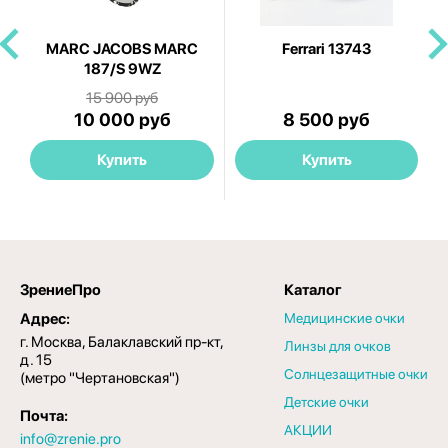
1
MARC JACOBS MARC
Ferrari 13743
F
187/S 9WZ
15 900 руб
10 000 руб
8 500 руб
Купить
Купить
ЗрениеПро
Каталог
Адрес:
Медицинские очки
г. Москва, Балаклавский пр-кт,
Линзы для очков
д. 15
Солнцезащитные очки
(метро "Чертановская")
Детские очки
Почта:
АКЦИИ
info@zrenie.pro