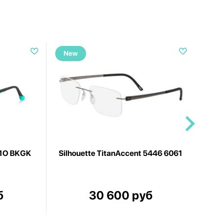
New
N
51O BKGK
Silhouette TitanAccent 5446 6061
Et
б
30 600 руб