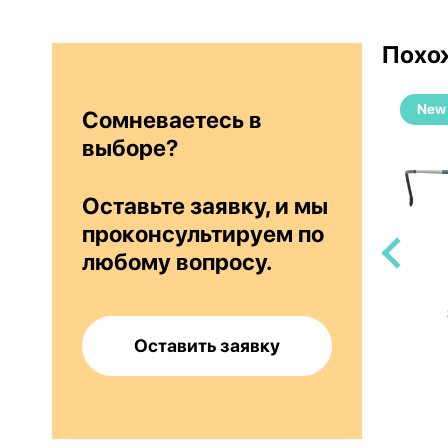
Похо
New
New
Сомневаетесь в
выборе?
Оставьте заявку, и мы
проконсультируем по
любому вопросу.
Etnia Barcelona WEIMAR GDBR 56
Оставить заявку
12 000 руб