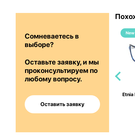
Похо
New
New
Сомневаетесь в
выборе?
Оставьте заявку, и мы
проконсультируем по
любому вопросу.
5 9040
Etnia Barcelona VICE22 51O FUCU
Etnia
Оставить заявку
15 000 руб