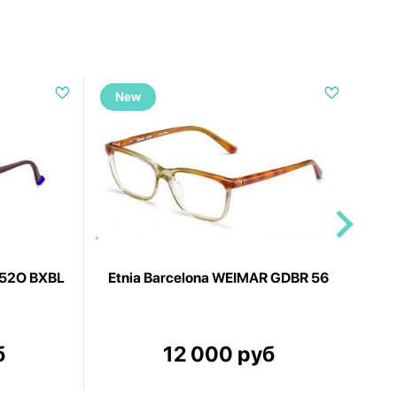
New
N
 52O BXBL
Etnia Barcelona WEIMAR GDBR 56
Etn
б
12 000 руб