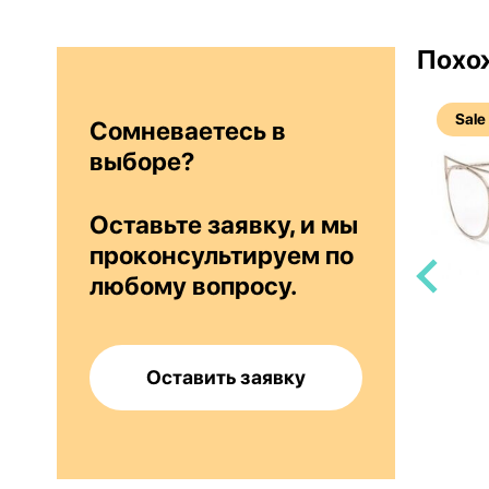
Похо
Bestseller
Sale
Сомневаетесь в
выборе?
Оставьте заявку, и мы
проконсультируем по
любому вопросу.
7
Silhouette Momentum 5529 HF 3525
Оставить заявку
39 800 руб