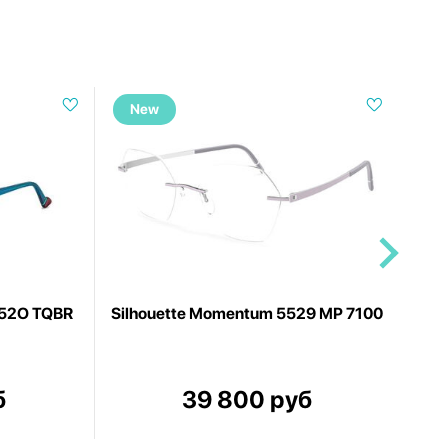
New
N
 52O TQBR
Silhouette Momentum 5529 MP 7100
Et
б
39 800 руб