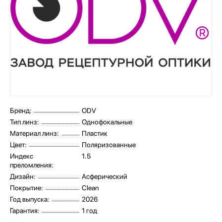
Бренд:
ODV
Тип линз:
Однофокальные
Материал линз:
Пластик
Цвет:
Поляризованные
Индекс
1.5
преломления:
Дизайн:
Асферический
Покрытие:
Clean
Год выпуска:
2026
Гарантия:
1 год