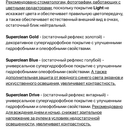
Рекомендовано стоматологам, фотографам, работающих с
цветными редакторами
, поскольку покрытие
Light
не
искажает цвета и обеспечивает правильную цветопередачу,
а также обеспечивает естественный внешний вид в очках,
остаточный блик нейтральный.
Superclean Gold
- (остаточный рефлекс золотой) -
декоративное супергидрофобное покрытие с улучшенными
гидрофобными и олеофобными свойствами.
Superclean Blue
- (остаточный рефлекс голубой) -
универсальное супергидрофобное покрытие с улучшенным
гидрофобнымии олеофобными свойствами.
А также
дополнительная защита от вредного синего света экранов и
искусственного освещения, увеличивает контрастность.
Superclean Drive
- (остаточный рефлекс янтарный) -
универсальное супергидрофобное покрытие с улучшенным
гидрофобными и олеофобными свойствами.
Рекомендовано
для вождения днем и ночью, снижает зрительное
напряжение за рулем в условиях недостаточной
освещенности, увеличивает контрастность.