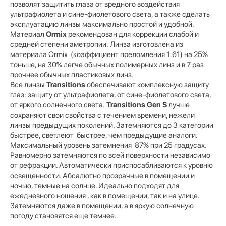
позволят защитить глаза от вредного воздействия
ультрафиолета и сине-фиолетового света, а также сделать
эксплуатацию линзы максимально простой и удобной.
Материал
Ormix
рекомендован для коррекции слабой и
средней степени аметропии. Линза изготовлена из
материала Ormix (коэффициент преломления 1.61) на 25%
тоньше, на 30% легче обычных полимерных линз и в 7 раз
прочнее обычных пластиковых линз.
Все линзы
Transitions
обеспечивают комплексную защиту
глаз: защиту от ультрафиолета, от сине-фиолетового света,
от яркого солнечного света.
Transitions Gen S
лучше
сохраняют свои свойства с течением времени, нежели
линзы предыдущих поколений. Затемняются до 3 категории
быстрее, светлеют быстрее, чем предыдущие аналоги.
Максимальный уровень затемнения 87% при 25 градусах.
Равномерно затемняются по всей поверхности независимо
от рефракции. Автоматически приспосабливаются к уровню
освещенности. Абсалютно прозрачные в помещении и
ночью, темные на солнце. Идеально подходят для
ежедневного ношения , как в помещении, так и на улице.
Затемняются даже в помещении, а в яркую солнечную
погоду становятся еще темнее.