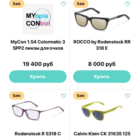
Sale
Sale
MyCon 1.54 Colormatic 3
ROCCO by Rodenstock RR
SPP2 линзы для очков
318 E
19 400 руб
8 000 руб
Купить
Купить
Sale
Sale
Rodenstock R 5318 C
Calvin Klein CK 3163S 125