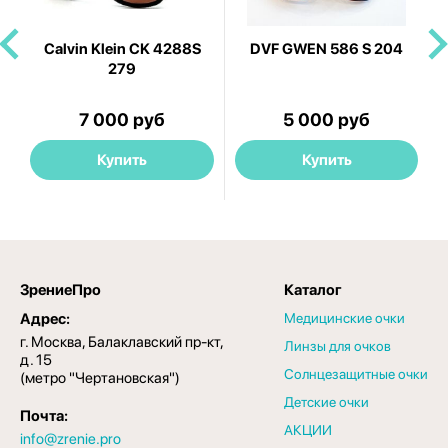
Calvin Klein CK 4288S
DVF GWEN 586 S 204
279
7 000 руб
5 000 руб
Купить
Купить
ЗрениеПро
Каталог
Адрес:
Медицинские очки
г. Москва, Балаклавский пр-кт,
Линзы для очков
д. 15
Солнцезащитные очки
(метро "Чертановская")
Детские очки
Почта:
АКЦИИ
info@zrenie.pro