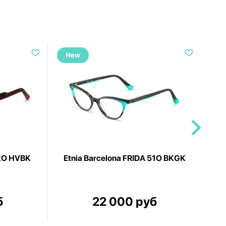
New
N
52O HVBK
Etnia Barcelona FRIDA 51O BKGK
б
22 000 руб