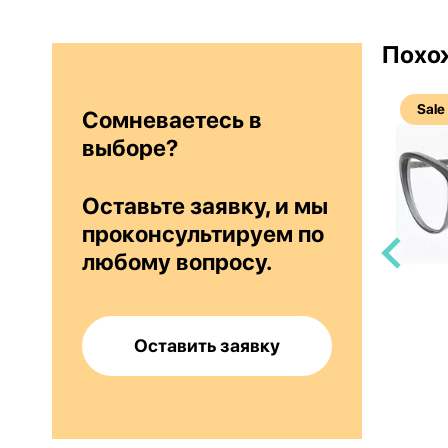
Похо
Sale
Sale
Сомневаетесь в
выборе?
Оставьте заявку, и мы
проконсультируем по
любому вопросу.
5 9040
Paul Smith DALTON
Оставить заявку
27 990 руб
15 000 руб