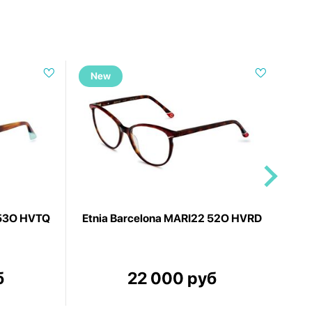
New
N
 53O HVTQ
Etnia Barcelona MARI22 52O HVRD
Et
б
22 000 руб