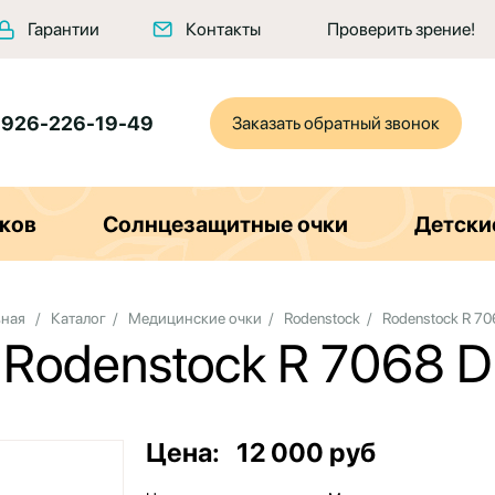
Гарантии
Контакты
Проверить зрение!
 926-226-19-49
Заказать обратный звонок
ков
Солнцезащитные очки
Детски
вная
/
Каталог
/
Медицинские очки
/
Rodenstock
/
Rodenstock R 70
Rodenstock R 7068 D
Цена:
12 000 руб