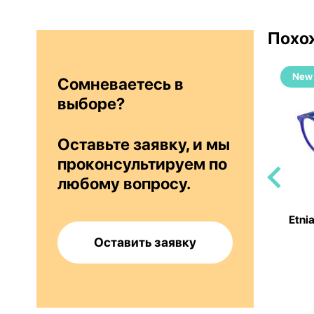
Похо
New
New
Сомневаетесь в
выборе?
Оставьте заявку, и мы
проконсультируем по
любому вопросу.
GDBR 56
Etnia Barcelona LIGHT7 53O BK
Etni
Оставить заявку
22 000 руб