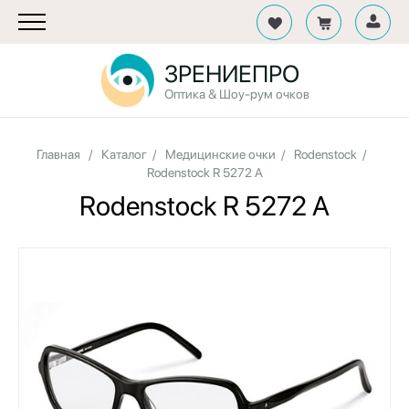
ЗРЕНИЕПРО
Оптика & Шоу-рум очков
Главная
/
Каталог
/
Медицинские очки
/
Rodenstock
/
Rodenstock R 5272 A
Rodenstock R 5272 A