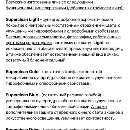
Возможно изготовение линз со следующими
функциональными покрытиями (добавлет к стоимости линз):
Superclean Light
- супергидрофобное ахроматическое
покрытие с нейтральным остаточным отражением цвета, с
улучшенными гидрофобными и олеофобными свойствами.
Рекомендовано стоматологам, фотографам, работающих с
цветными редакторами
, поскольку покрытие
Light
не
искажает цвета и обеспечивает правильную цветопередачу,
а также обеспечивает естественный внешний вид в очках,
остаточный блик нейтральный.
Superclean Gold
- (остаточный рефлекс золотой) -
декоративное супергидрофобное покрытие с улучшенными
гидрофобными и олеофобными свойствами.
Superclean Blue
- (остаточный рефлекс голубой) -
универсальное супергидрофобное покрытие с улучшенным
гидрофобнымии олеофобными свойствами.
А также
дополнительная защита от вредного синего света экранов и
искусственного освещения, увеличивает контрастность.
Superclean Drive
- (остаточный рефлекс янтарный) -