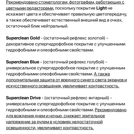
Рекомендовано стоматологам, фотографам, работающих с
цветными редакторами
, поскольку покрытие
Light
не
искажает цвета и обеспечивает правильную цветопередачу,
а также обеспечивает естественный внешний вид в очках,
остаточный блик нейтральный.
Superclean Gold
- (остаточный рефлекс золотой) -
декоративное супергидрофобное покрытие с улучшенными
гидрофобными и олеофобными свойствами.
Superclean Blue
- (остаточный рефлекс голубой) -
универсальное супергидрофобное покрытие с улучшенным
гидрофобнымии олеофобными свойствами.
А также
дополнительная защита от вредного синего света экранов и
искусственного освещения, увеличивает контрастность.
Superclean Drive
- (остаточный рефлекс янтарный) -
универсальное супергидрофобное покрытие с улучшенным
гидрофобными и олеофобными свойствами.
Рекомендовано
для вождения днем и ночью, снижает зрительное
напряжение за рулем в условиях недостаточной
освещенности, увеличивает контрастность.