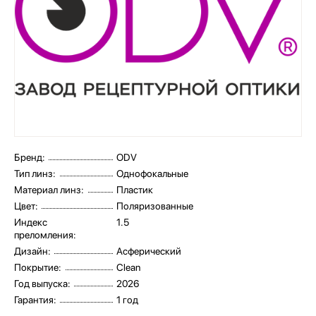
Бренд:
ODV
Тип линз:
Однофокальные
Материал линз:
Пластик
Цвет:
Поляризованные
Индекс
1.5
преломления:
Дизайн:
Асферический
Покрытие:
Clean
Год выпуска:
2026
Гарантия:
1 год