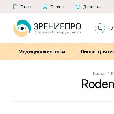
О нас
Оплата
Доставка
ЗРЕНИЕПРО
+7
Оптика & Шоу-рум очков
Медицинские очки
Линзы для оч
Главная
/
К
Roden