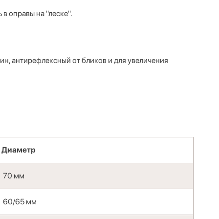
в оправы на "леске".
н, антирефлексный от бликов и для увеличения
Диаметр
70 мм
60/65 мм