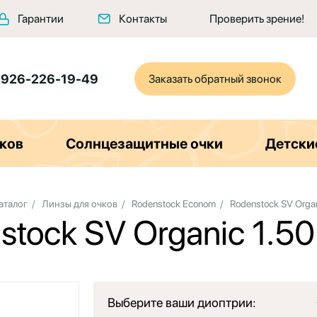
Гарантии
Контакты
Проверить зрение!
 926-226-19-49
Заказать обратный звонок
ков
Солнцезащитные очки
Детски
аталог
/
Линзы для очков
/
Rodenstock Econom
/
Rodenstock SV Organ
stock SV Organic 1.5
Выберите ваши диоптрии: