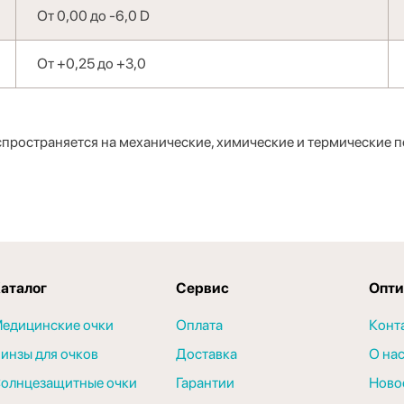
От 0,00 до -6,0 D
От +0,25 до +3,0
распространяется на механические, химические и термические 
аталог
Сервис
Опти
едицинские очки
Оплата
Конт
инзы для очков
Доставка
О на
олнцезащитные очки
Гарантии
Ново