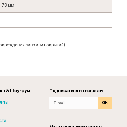
70 мм
повреждения линз или покрытий).
ка & Шоу-рум
Подписаться на новости
акты
ОК
с
сти
Мы в социальных сетях: