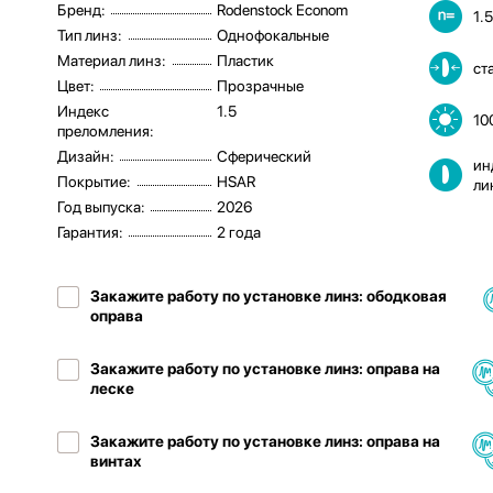
Бренд:
Rodenstock Econom
1.
Тип линз:
Однофокальные
Материал линз:
Пластик
ст
Цвет:
Прозрачные
Индекс
1.5
10
преломления:
Дизайн:
Сферический
ин
Покрытие:
HSAR
ли
Год выпуска:
2026
Гарантия:
2 года
Закажите работу по установке линз: ободковая
оправа
Закажите работу по установке линз: оправа на
леске
Закажите работу по установке линз: оправа на
винтах