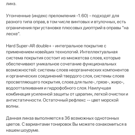
линз.
Утонченные (индекс преломления -1.60) - п
одходят для
разного типа оправ, в том числе винтовых и втулочных, есть
ограничения при установке плюсовых диоптрий в оправы "на
леске".
Hard Super-AR double+ - интегральное покрытие с
применением новейших технологий. Интеллектуальная
система покрытия состоит из множетсва слоев, которые
обеспечивают уникальное сочетание функциональных
возможностей: системы слоев неорганических компонентов
и органических соединений твердого слоя, системы слоев
просветляющего покрытия, слоев для пыле-, грязе-, жиро-,
водоотталкивания и гидрофобного слоя. Наилучшая
комбинация усиленной защиты от царапин, легкой очистки и
антистатичности. Остаточный рефлекс -- цвет морской
волны.
Данная линза выполняется в 36 возможных однотонных
цветов. С вариантами тонировок Вы можете ознакомиться в
нашем шоуруме.