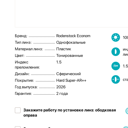
Бренд:
Rodenstock Econom
10
Тип линз:
Однофокальные
Материал линз:
Пластик
ин
ли
Цвет:
Тонированные
Индекс
1.5
1.
преломления:
Дизайн:
Сферический
ст
Покрытие:
Hard Super-AR++
Год выпуска:
2026
Гарантия:
2 года
Закажите работу по установке линз: ободковая
оправа