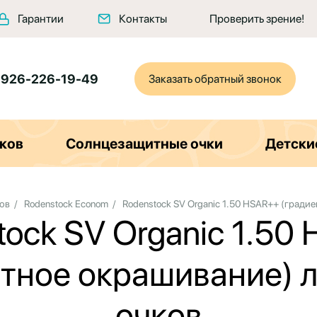
Гарантии
Контакты
Проверить зрение!
 926-226-19-49
Заказать обратный звонок
ков
Солнцезащитные очки
Детски
ов
/
Rodenstock Econom
/
Rodenstock SV Organic 1.50 HSAR++ (градие
tock SV Organic 1.50
тное окрашивание) 
очков