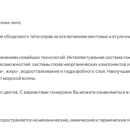
нных линз.
ля ободкового типа оправ за исключением винтовых и втулочны
менением новейших технологий. Интеллектуальная система по
возможностей: системы слоев неорганических компонентов и 
зе-, жиро-, водоотталкивания и гидрофобного слоя. Наилучша
ет морской волны.
х цветов. С вариантами тонировок Вы можете ознакомиться 
распространяется на механические, химические и термические 