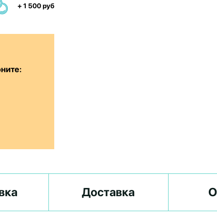
+ 1 500 руб
оните:
вка
Доставка
О