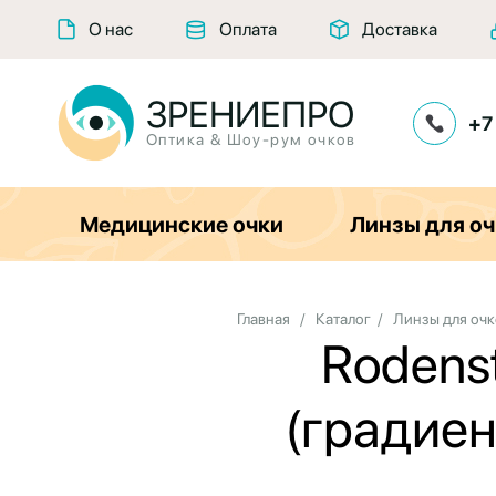
О нас
Оплата
Доставка
ЗРЕНИЕПРО
+7
Оптика & Шоу-рум очков
Медицинские очки
Линзы для оч
Главная
/
Каталог
/
Линзы для очк
Rodens
(градиен