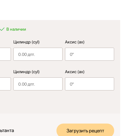
В наличии
Цилиндр (cyl)
Аксис (ax)
Цилиндр (cyl)
Аксис (ax)
ьтанта
Загрузить рецепт