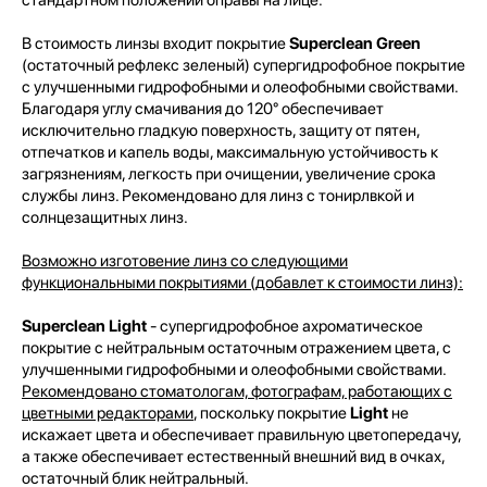
В стоимость линзы входит покрытие
Superclean Green
(остаточный рефлекс зеленый) супергидрофобное покрытие
с улучшенными гидрофобными и олеофобными свойствами.
Благодаря углу смачивания до 120° обеспечивает
исключительно гладкую поверхность, защиту от пятен,
отпечатков и капель воды, максимальную устойчивость к
загрязнениям, легкость при очищении, увеличение срока
службы линз. Рекомендовано для линз с тонирлвкой и
солнцезащитных линз.
Возможно изготовение линз со следующими
функциональными покрытиями (добавлет к стоимости линз):
Superclean Light
- супергидрофобное ахроматическое
покрытие с нейтральным остаточным отражением цвета, с
улучшенными гидрофобными и олеофобными свойствами.
Рекомендовано стоматологам, фотографам, работающих с
цветными редакторами
, поскольку покрытие
Light
не
искажает цвета и обеспечивает правильную цветопередачу,
а также обеспечивает естественный внешний вид в очках,
остаточный блик нейтральный.