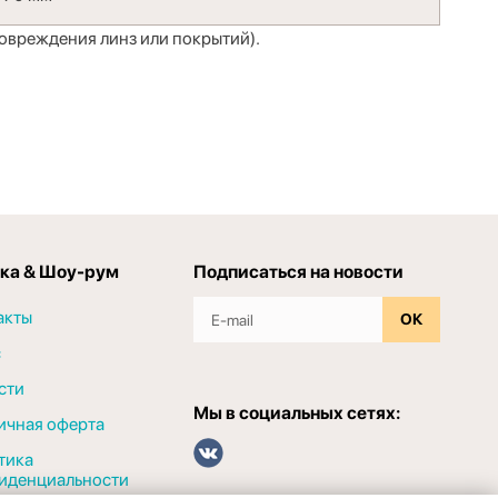
повреждения линз или покрытий).
ка & Шоу-рум
Подписаться на новости
акты
ОК
с
сти
Мы в социальных сетях:
ичная оферта
тика
иденциальности