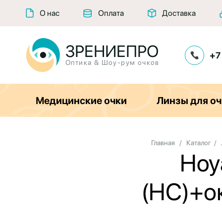
О нас
Оплата
Доставка
ЗРЕНИЕПРО
+7
Оптика & Шоу-рум очков
Медицинские очки
Линзы для оч
Главная
/
Каталог
/
Hoya
(HC)+о