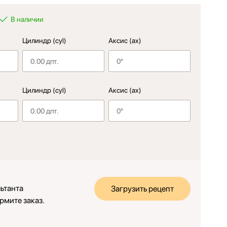
В наличии
Цилиндр (cyl)
Аксис (ax)
Цилиндр (cyl)
Аксис (ax)
ьтанта
Загрузить рецепт
рмите заказ.