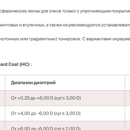
 сферические линзы для очков
только с упрочняющим покрыт
нтовых и втулочных, а также не рекомендуется устанавливать 
нотонных или градиентных) тонировок. С вариантами окраши
Hard Coat (HC)
:
Диапазон диоптрий
От +0,25 до +6,00 D (cyl ≤ 3,00 D)
От +4,00 до -6,00 D (cyl ≤ 3,00 D)
От +6,00 до -6,00 D (cyl ≤ 2,00 D)