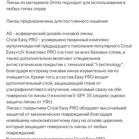
Линзы из материала Ormix подходят для использования в
любых типах оправ.
Линзы предназначены для постоянного ношения.
AS - асферический дизайн очковой линзы.
Crizal Easy PRO - усовершенствованный комплекс
мультипокрытий предыдущего поколения популярного Crizal
Easy+UV. Комплекс PRO состоит из всех базовых слоев, а
также дополнительно включает специальное
антистатическое покрытие с технологией "I-technology",
благодаря которому очковая линза изумительно легко
очищается. Кроме того, в состав Easy PRO входит
дополнительный слой, защищающий глаза от
ультрафиолетового излучения, наносимый сразу на обе
поверхности линзы (технология E-SPF 35 (индекс оценки
защиты линзы от УФ)).
Линза с покрытием Crizal Easy PRO обладает высочайшей
защитой от механических повреждений благодаря
новейшему нанокомпозитному лаку на основе циркония,
который защищает поверхность линзы от любых
повреждений.
В комплексном мультипокрытии Crizal Easy PRO