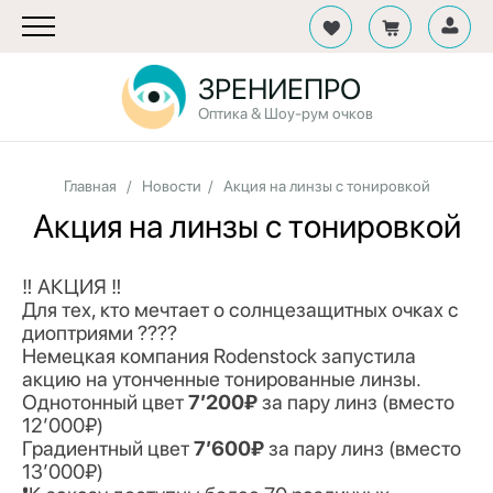
ЗРЕНИЕПРО
Оптика & Шоу-рум очков
Главная
/
Новости
/
Акция на линзы с тонировкой
Акция на линзы с тонировкой
‼️ АКЦИЯ ‼️
Для тех, кто мечтает о солнцезащитных очках с
диоптриями ????
Немецкая компания Rodenstock запустила
акцию на утонченные тонированные линзы.
Однотонный цвет
7’200₽
за пару линз (вместо
12’000₽)
Градиентный цвет
7’600₽
за пару линз (вместо
13’000₽)